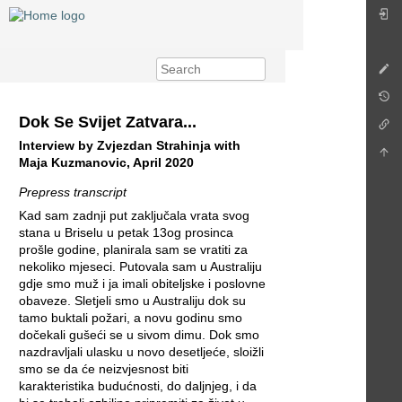
Dok Se Svijet Zatvara...
Interview by Zvjezdan Strahinja with
Maja Kuzmanovic, April 2020
Prepress transcript
Kad sam zadnji put zaključala vrata svog
stana u Briselu u petak 13og prosinca
prošle godine, planirala sam se vratiti za
nekoliko mjeseci. Putovala sam u Australiju
gdje smo muž i ja imali obiteljske i poslovne
obaveze. Sletjeli smo u Australiju dok su
tamo buktali požari, a novu godinu smo
dočekali gušeći se u sivom dimu. Dok smo
nazdravljali ulasku u novo desetljeće, sloižli
smo se da će neizvjesnost biti
karakteristika budućnosti, do daljnjeg, i da