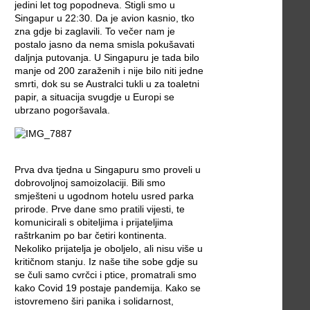
jedini let tog popodneva. Stigli smo u
Singapur u 22:30. Da je avion kasnio, tko
zna gdje bi zaglavili. To večer nam je
postalo jasno da nema smisla pokušavati
daljnja putovanja. U Singapuru je tada bilo
manje od 200 zaraženih i nije bilo niti jedne
smrti, dok su se Australci tukli u za toaletni
papir, a situacija svugdje u Europi se
ubrzano pogoršavala.
Prva dva tjedna u Singapuru smo proveli u
dobrovoljnoj samoizolaciji. Bili smo
smješteni u ugodnom hotelu usred parka
prirode. Prve dane smo pratili vijesti, te
komunicirali s obiteljima i prijateljima
raštrkanim po bar četiri kontinenta.
Nekoliko prijatelja je oboljelo, ali nisu više u
kritičnom stanju. Iz naše tihe sobe gdje su
se čuli samo cvrčci i ptice, promatrali smo
kako Covid 19 postaje pandemija. Kako se
istovremeno širi panika i solidarnost,