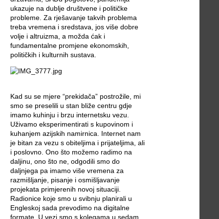
ukazuje na dublje društvene i političke
probleme. Za rješavanje takvih problema
treba vremena i sredstava, jos više dobre
volje i altruizma, a možda ćak i
fundamentalne promjene ekonomskih,
političkih i kulturnih sustava.
Kad su se mjere “prekidača” postrožile, mi
smo se preselili u stan bliže centru gdje
imamo kuhinju i brzu internetsku vezu.
Uživamo eksperimentirati s kupovinom i
kuhanjem azijskih namirnica. Internet nam
je bitan za vezu s obiteljima i prijateljima, ali
i poslovno. Ono što možemo radimo na
daljinu, ono što ne, odgodili smo do
daljnjega pa imamo više vremena za
razmišljanje, pisanje i osmišljavanje
projekata primjerenih novoj situaciji.
Radionice koje smo u svibnju planirali u
Engleskoj sada prevodimo na digitalne
formate. U vezi smo s kolegama u sedam