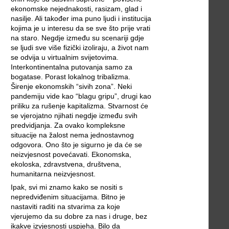
ekonomske nejednakosti, rasizam, glad i
nasilje. Ali također ima puno ljudi i institucija
kojima je u interesu da se sve što prije vrati
na staro. Negdje između su scenariji gdje
se ljudi sve više fizički izoliraju, a život nam
se odvija u virtualnim svijetovima.
Interkontinentalna putovanja samo za
bogatase. Porast lokalnog tribalizma.
Širenje ekonomskih “sivih zona”. Neki
pandemiju vide kao “blagu gripu”, drugi kao
priliku za rušenje kapitalizma. Stvarnost će
se vjerojatno njihati negdje između svih
predvidjanja. Za ovako kompleksne
situacije na žalost nema jednostavnog
odgovora. Ono što je sigurno je da će se
neizvjesnost povećavati. Ekonomska,
ekoloska, zdravstvena, društvena,
humanitarna neizvjesnost.
Ipak, svi mi znamo kako se nositi s
nepredviđenim situacijama. Bitno je
nastaviti raditi na stvarima za koje
vjerujemo da su dobre za nas i druge, bez
ikakve izvjesnosti uspjeha. Bilo da