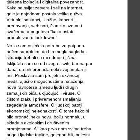
tjelesna izolacija i digitalna povezanost.
Kako se svijet zatvara i seli na internet,
gdje je najednom postala velika gužva.
Virtualni sastanci, izložbe, koncerti,
predavanja, webinari, članci o svemu i
svačemu, a pogotovo “kako ostati
produktivan u lockdownu”.
No ja sam osjećala potrebu za potpuno
nečim suprotnim: da bih mogla sagledati
situaciju trebali su mi odmor i tišina.
Isključila sam se od svega i svih, bar na par
dana, da bih pronašla neki svoj unutarnji
mir. Proslavila sam proljetni ekvinocij
meditirajući o mogućnostima nalaženja
nove ravnoteže između ljudi i drugih
zemaljskih bića, uključujući i viruse. O
čistom zraku i privremenom smaljenju
zagađenja atmosfere. O ljudskoj patnji i
ekonomskoj nejednakosti. O tome kako bi
bilo pronaći neku novu, bolju normalu, u
skladu s ekoloskim i društvenim
promjenama. Ali kao prvo nam svima treba
brige i ljudske topline, gdjegod bili, bolesni