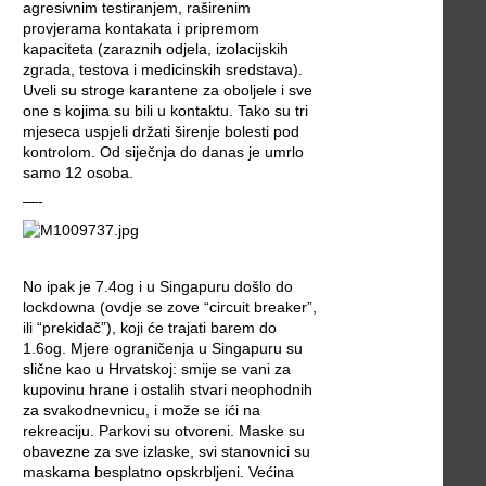
agresivnim testiranjem, raširenim
provjerama kontakata i pripremom
kapaciteta (zaraznih odjela, izolacijskih
zgrada, testova i medicinskih sredstava).
Uveli su stroge karantene za oboljele i sve
one s kojima su bili u kontaktu. Tako su tri
mjeseca uspjeli držati širenje bolesti pod
kontrolom. Od siječnja do danas je umrlo
samo 12 osoba.
—-
No ipak je 7.4og i u Singapuru došlo do
lockdowna (ovdje se zove “circuit breaker”,
ili “prekidač”), koji će trajati barem do
1.6og. Mjere ograničenja u Singapuru su
slične kao u Hrvatskoj: smije se vani za
kupovinu hrane i ostalih stvari neophodnih
za svakodnevnicu, i može se ići na
rekreaciju. Parkovi su otvoreni. Maske su
obavezne za sve izlaske, svi stanovnici su
maskama besplatno opskrbljeni. Većina