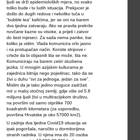
ljudi se drži epidemioloških mjera, no svako
toliko bude i tu ludih situacija. Prekjucer je
došlo do dugih redova i nekoliko tuča u
“bubble tea” kafićima, jer se oni na barem
dva tjedna zatvaraju. Ako se pravila prekrše
novčane kazne su visoke, a prijeti i zatvor
do šest mjeseci. Za sada nema panike, bar
koliko ja vidim. Vlada komunicira vrlo jasno
i na pristupačan način. Koriste stripove i
crteže da bi objasnili šta se može, šta ne.
Komuniciraju na barem cetiri sluzbena
jezika. U mnogim azijskim kulturama je
zajednica bitnija nego pojedinac, tako da se
živi u duhu “svi za jednoga, jedan za sve”.
Mislim da je tako jedino moguce zadržati
mir u maloj otočnoj zemlji, gdje više od 5.8
milijuna ljudi živi u multiracijskom društvu,
na površini od samo otprilike 700
kvadratnih kilometara (za usporedbu,
površina Hrvatske je oko 57000 km2).
U zadnja dva tjedna Covid19 situacija se
ipak pogoršala, naročito u dormitorijima
stranih radnika. U njima ima do 20 osoba