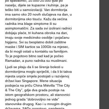
po spavaonici, 10.000-20.000 ljudi po
naselju, dijele se kupaone i kuhinje, pa je
teško biti u samoizolaciji. Van dormitorija
ima samo oko 20 novih slučajeva na dan, u
dormitorijima oko tisuću. Kažu da većina
radnika ima blage simptome ili su
asimptomatični. Za sada svi izolirani radnici
dobijaju plaće, tri kuhana obroka na dan,
imaju svoje medicinsko osoblje i pojačanu
higijenu. Svi su besplatno dobili zaštitne
maske i SIM kartice sa 100Gb na mjesec,
da bi mogli ostati u kontaktu sa familijom.
To je pogotovo bitno sad kad je počeo
Ramadan, a puno radnika su muslimani.
Ljudi se pitaju da li se širenje bolesti u
dormitorijima moglo spriječiti, i da li bi takva
mjesta uopće smjela postojati u razvijenoj
državi kao Singapore. Mene situacija
podsjeća na priču China Miévilla “The City
& The City”, gdje dva grada postoje na
istom geografskom prostoru, ali stanovnici
jednog grada “dobrovoljno ne vide”
stanovnike drugog. Kao i u mnogim drugim
državama, SADu pogotovo, pandemija