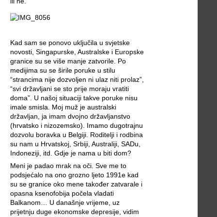
ili ne.
Kad sam se ponovo uključila u svjetske
novosti, Singapurske, Australske i Europske
granice su se više manje zatvorile. Po
medijima su se širile poruke u stilu
“strancima nije dozvoljen ni ulaz niti prolaz”,
“svi državljani se sto prije moraju vratiti
doma”. U našoj situaciji takve poruke nisu
imale smisla. Moj muž je australski
državljan, ja imam dvojno državljanstvo
(hrvatsko i nizozemsko). Imamo dugotrajnu
dozvolu boravka u Belgiji. Roditelji i rodbina
su nam u Hrvatskoj, Srbiji, Australiji, SADu,
Indoneziji, itd. Gdje je nama u biti dom?
Meni je padao mrak na oči. Sve me to
podsjećalo na ono grozno ljeto 1991e kad
su se granice oko mene također zatvarale i
opasna ksenofobija počela vladati
Balkanom… U današnje vrijeme, uz
prijetnju duge ekonomske depresije, vidim