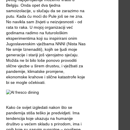
Belgiju. Onda opet dva tjedna
samoizolacije, u slučaju da se zarazimo na
putu. Kada ću moći do Pule još se ne zna.
No navikla sam živjeti u neizvjesnosti - od
rata to raka. U mojoj organizaciji već
godinama radimo na futurološkim
eksperimentima koji su inspirirani onim
Jugoslavenskim vježbama NNNI (Nista Nas
Ne smije Iznenaditi), kojih se ljudi moje
generacije i stariji još vjerojatno sjećaju.
Možda ne bi bilo loše ponovo provoditi
slične vjezbe u širem drustvu, i vježbati za
pandemije, klimatske promjene,
ekonomske krahove i slične katastrofe koje
bi se mogle očekivati.
Kako će svijet izgledati nakon što se
pandemija stiša teško je predvidjeti. Ima
tendencija koje ukazuju na humanije
društvo u većem skladu s prirodom, ima i
onih koje su sasvim suprotne – povišene