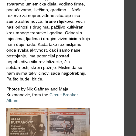
stvaramo umjetnička djela, vodimo firme,
podučavamo, liječimo, gradimo… Naše
rezerve za nepredviđene situacije nisu
samo zalihe novca, hrane i lijekova, već i
nasi odnosi s drugima, pažljivo kultivirani
kroz mnoge trenutke i godine. Odnosi s
mjestima, ljudima i drugim zivim bicima koja
nam daju nadu. Kada tako razmišljamo,
onda svaka aktivnost, čak i samo nase
postojanje, ima potencijal postati
nepobjediva sila revitalizacije, čin
solidarnosti, skrbi i pažnje. Mislim da su
nam svima takvi činovi sada najpotrebniji.
Pa što bude, bit će.
Photos by Nik Gaffney and Maja
Kuzmanovic, from the
Circuit Breaker
Album
.