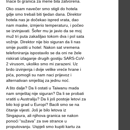
Inace bi granica za mene bila zatvorena.
Oko osam navečer smo stigli do hotela
gdje smo trebali biti tjedan dana. Direktor
hotela nas je dočekao ispred vrata, dao
nam maske, izmjerio temperaturu, i počeo
se izvinjavati. Šofer mu je javio da se moj
muž tri puta zakašljao tokom dva i pol sata
vožnje. Direktor nije bio siguran da li nas
smije pustiti u hotel. Nakon sat vremena
telefoniranja ispostavilo se da oni ne žele
riskirati izlaganje drugih gostiju SARS-CoV-
2 virusom, ukoliko smo mi zarazeni. Uz
brdo izvinjenja i dvije velike vreće hrane i
pića, pomogli su nam naci prijevoz i
alternativan smještaj za jednu noć.
A što dalje? Da li ostati u Taiwanu mada
nam smještaj nije siguran? Da li se probati
vratiti u Australiju? Da li još postoje letovi za
bilo koji grad u Europi? Bacili smo se na
čitanje vijesti. Još je bilo letova iz
Singapura, ali njihova granica se nakon
ponoći “sužava” za sve strance u
proputovanju. Uspjeli smo kupiti kartu za