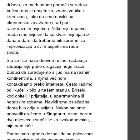
država, za međusobnu pomoć i suradnju.
Većina nas je umjetnika, znanstvenika i
kreativaca, tako da smo navikli na
ekonomske zavrzlame i rad pod
raznoraznim uvjetima. Nitko nije u panici,
mada smo svjesni da se stvari mijenjaju iz
dana u dan i da trebamo biti spremni za
improvizaciju u svim aspektima rada i
života.
Što se tiče naše dnevne rutine, sadašnja
situacija nije puno drugačija nego inače.
Budući da surađujemo s ljudima na raznim
kontinentima, s njima većinom
kontaktiramo preko interneta. Često radimo
od “kuće” - bilo u našem stanu u Briselu,
kod obitelji i prijatelja, u apartmanima ili
hotelskim sobama. Navikli smo osjećati se
doma bilo gdje u svijetu. Nakon sto smo
prihvatili da ćemo u Singapuru ostati barem
dva mjeseca i snašli se za svakodnevnicu,
nije nam loše.
Danas smo upravo doznali da se polovicom
petog najvjerojatnije mozemo vratiti u