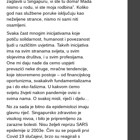
zaglavili u Singapuru, vi ste tu doma! Mada
nismo u rodu, vi ste moja rodbina”. Koliko
god nas službene poruke isključuju kao
neželjene strance, nismo ni sami niti
osamljeni.
Svaka čast mnogim inicijativama koje
potiču solidarnost, humanost i povezanost
ljudi u različitim uvjetima. Takvih inicijativa
ima na svim stranama svijeta, u svim
slojevima društva, i u svim profesijama.
One mi daju nade da cemo uspjeti
prevazići neke druge, mračne tendencije,
koje istovremeno postoje – od financijskog
oportunizma, svakakvih fundamentalizama
pa i do eko-fašizma. U kakvom ćemo
svijetu živjeti nakon pandemije ovisi o
svima nama. O svakoj misli, riječi i djelu…
No za sada je bitno da epidemiolozi imaju
glavnu riječ. Singapursko zdravstvo je
visokog nivoa, i bilo je pripremljeno za
zarazne bolesti. Nisu željeli reprizu SARS
epidemije iz 2003e. Čim su se pojavili prvi
Covid 19 slučajevi, brzo su reagirali s