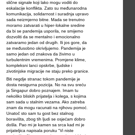
slične signale koji lako mogu voditi do
eskalacije konflikta. Zato su međunarodna
komunikacija, solidarnost i suradnja upravo
sada neizmjerno bitne. Mada se trenutno
moramo zatvarati u hiper-lokalne sredine
da bi se pandemija usporila, ne smijemo
dozvoliti da se mentalno i emocionalno
zatvaramo jedan od drugih. Ili jos gore, da
se međusobno okrivljujemo. Pandemija je
samo jedan od znakova da živimo u
turbulentnim vremenima. Promjene klime,
kompleksni lanci opskrbe, ljudske i
zivotinjske migracije ne staju preko granice.
Biti negdje stranac tokom pandemije je
dosta nesigurna pozicija. No na svu sreću
ja Singapur dobro poznajem. Imam tu
nekoliko bliskih prijatelja i kolega, s kojima
sam sada u stalnim vezama. Ako zatreba
znam da mogu racunati na njihovu pomoć.
Unatoč sto sam tu gost bez stalnog
boravišta, zbog tih ljudi se osjećam dobro
došla. Pao mi je kamen sa srca kad mi je
prijateljica napisala poruku “Vi niste