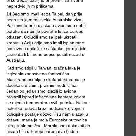
bi se trebali ozbiljno pripremiti za život u
nepredvidljivim prilikama.
14.3eg smo imali let za Taipei, dan prije
nego sto je meni istekla Australska viza.
Par minuta prije ulaska u avion smo dobili
poruku da nam je povratni let za Europu
otkazan. Odlučili smo se ipak ukrcati i
krenuti u Aziju gdje smo imali isplanirane
poslovne i obiteljske sastanke, jer nije bilo
jasno da li bi mene uopće pustili nazad u
Australiju.
Kad smo stigli u Taiwan, zračna luka je
izgledala znanstveno-fantastična.
Maskirano osoblje u skafanderima nas je
dočekalo u tihim, praznim hodnicima.
Jedan po jedan smo izlazili iz aviona i
prolazili ispred infracrvene kamere kojom
se mjerila temperatura svih putnika. Nakon
nekoliko redova kroz medicinske, vojne i
policijske postaje dozvolili su nam ulazak u
državu, mada je moja Europska putovnica
bila problematična. Morala sam dokazati da
nisam bila u Europi barem dva tjedna.