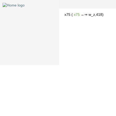
x75 (
x75
←⇒ w_z,418)