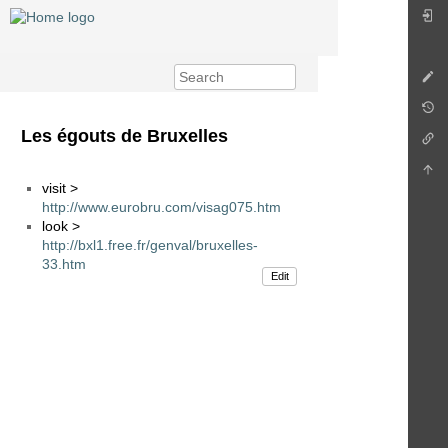
Les égouts de Bruxelles
visit >
http://www.eurobru.com/visag075.htm
look >
http://bxl1.free.fr/genval/bruxelles-
33.htm
Edit