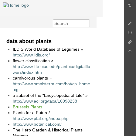
data about plants
ILDIS World Database of Legumes »
http://www.ildis.org/
flower classification >
http://www.life.uiuc.edu/plantbio/digitalflo
wers/index.htm
carnivorous plants »
http://www.omnisterra.com/bot/cp_home
.cgi
a subset of the “Encyclopedia of Life” »
http://www.eol.org/taxa/16098238
Brussels Plants
Plants for a Future/
http://www.pfaf.org/index.php
http://www.botanical.com/
The Herb Garden & Historical Plants
Nursery