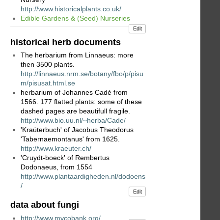
http://www.historicalplants.co.uk/
Edible Gardens & (Seed) Nurseries
Edit
historical herb documents
The herbarium from Linnaeus: more
then 3500 plants.
http://linnaeus.nrm.se/botany/fbo/p/pisu
m/pisusat.html.se
herbarium of Johannes Cadé from
1566. 177 flatted plants: some of these
dashed pages are beautifull fragile.
http://www.bio.uu.nl/~herba/Cade/
'Kraüterbuch' of Jacobus Theodorus
'Tabernaemontanus' from 1625.
http://www.kraeuter.ch/
'Cruydt-boeck' of Rembertus
Dodonaeus, from 1554
http://www.plantaardigheden.nl/dodoens
/
Edit
data about fungi
http://www.mycobank.org/